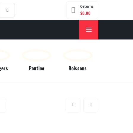
0 items
$
0.00
gers
Poutine
Boissons