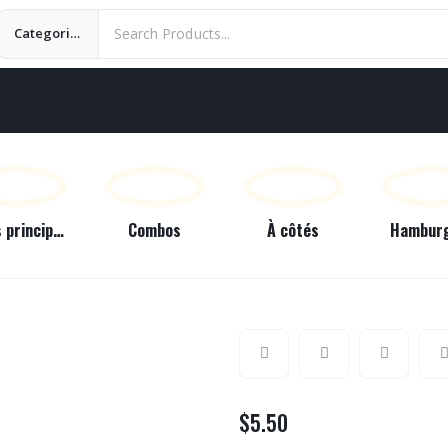
Categories
Plats principaux
Combos
À côtés
Hambur
$
5.50