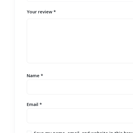
Your review
*
Name
*
Email
*
Save my name, email, and website in this bro